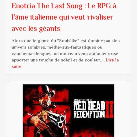
Enotria The Last Song : Le RPG à
l'âme italienne qui veut rivaliser
avec les géants
Alors que le genre du "Soulslike" est dominé par des
univers sombres, médiévaux-fantastiques ou
cauchemardesques, un nouveau venu audacieux ose
apporter une touche de soleil et de couleur....
Lire la
suite