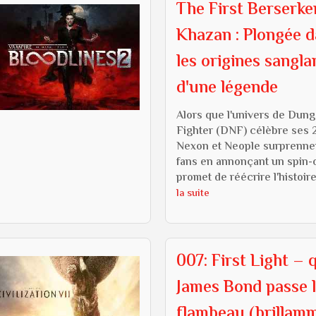
The First Berserke
Khazan : Plongée 
les origines sangla
d'une légende
Alors que l'univers de Dun
Fighter (DNF) célèbre ses 
Nexon et Neople surprennen
fans en annonçant un spin-o
promet de réécrire l'histoire
la suite
007: First Light –
James Bond passe 
flambeau (brillam