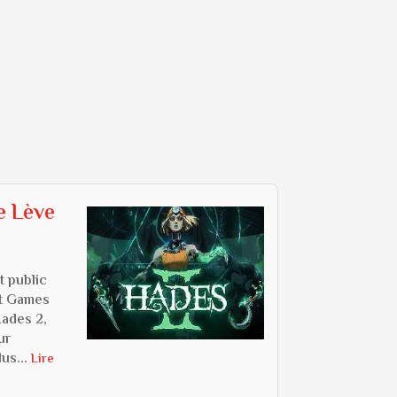
e Lève
t public
nt Games
Hades 2,
ur
us...
Lire