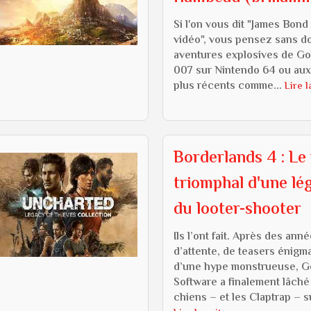
Si l'on vous dit "James Bond
vidéo", vous pensez sans d
aventures explosives de G
007 sur Nintendo 64 ou aux 
plus récents comme...
Lire l
Borderlands 4 : Le
triomphal d'une lé
du looter-shooter
Ils l’ont fait. Après des ann
d’attente, de teasers énigm
d’une hype monstrueuse, G
Software a finalement lâché
chiens – et les Claptrap – su