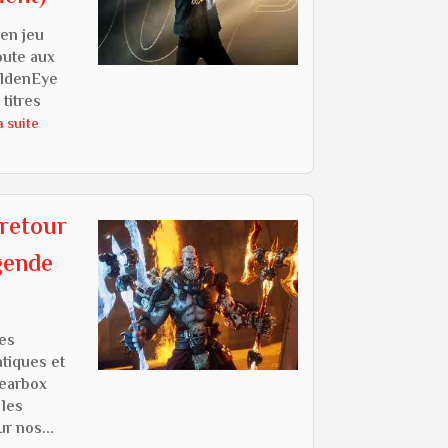
 en jeu
oute aux
oldenEye
titres
a suite
 retour
gende
ées
atiques et
earbox
 les
r nos...