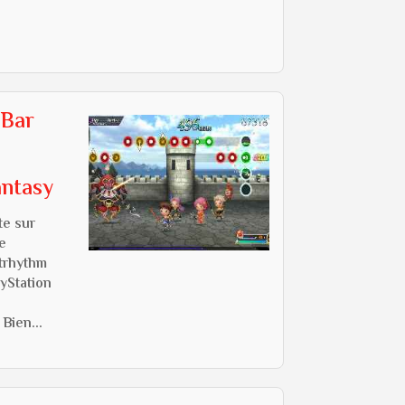
 Bar
antasy
te sur
e
trhythm
ayStation
Bien...