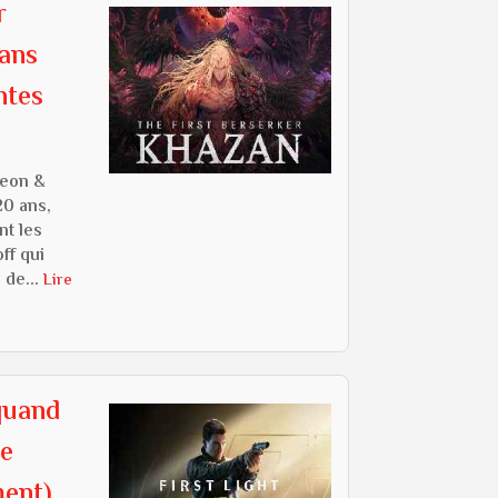
r
dans
ntes
geon &
20 ans,
t les
ff qui
 de...
Lire
 quand
le
ment)