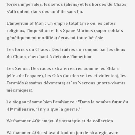
forces impériales, les xénos (aliens) et les hordes du Chaos
s’affrontent dans des conflits sans fin.
L’Imperium of Man : Un empire totalitaire où les cultes
religieux, l’Inquisition et les Space Marines (super-soldats
génétiquement modifiés) écrasent toute hérésie.
Les forces du Chaos : Des traîtres corrompus par les dieux
du Chaos, cherchant à détruire l’Imperium.
Les Xénos : Des races extraterrestres comme les Eldars
(elfes de l’espace), les Orks (hordes vertes et violentes), les
Tyranids (essaims dévorants) et les Necrons (morts-vivants
mécaniques).
Le slogan résume bien l’ambiance : "Dans le sombre futur du
41ᵉ millénaire, il n’y a que la guerre."
Warhammer 40k, un jeu de stratégie et de collection
Warhammer 40k est avant tout un jeu de stratégie avec