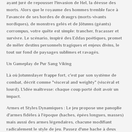
ayant juré de repousser l'invasion de Hel, la déesse des
morts. Alors que le royaume des hommes tremble face à
l'avancée de ses hordes de draugrs (morts-vivants
nordiques), de monstres gelés et de Jötunns (géants)
corrompus, votre quête est simple: trancher, fracasser et
survivre. Le scénario, inspiré des Eddas poétiques, promet
de mêler destins personnels tragiques et enjeux divins, le
tout sur fond de paysages sublimes et ravagés.
Un Gameplay de Pur Sang Viking
Là où Jotunnslayer frappe fort, c'est par son système de
combat, décrit comme "visceral and weighty" (viscéral et
lourd). L'idée maîtresse: chaque coup porté doit avoir un
impact.
Armes et Styles Dynamiques : Le jeu propose une panoplie
d'armes fidèles à l'époque (haches, épées longues, masses)
mais aussi des armes légendaires, chacune modifiant
radicalement le style de jeu. Passez d'une hache à deux