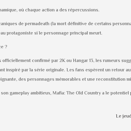
namique, où chaque action a des répercussions.
aniques de permadeath (la mort définitive de certains personn
au protagoniste si le personnage principal meurt.
ce ?
 officiellement confirmé par 2K ou Hangar 13, les rumeurs suggèr
ant inspiré par la série originale. Les fans espèrent un retour a
 poignante, des personnages mémorables et une reconstitution m
 son gameplay ambitieux, Mafia: The Old Country a le potentiel 
Le jeud