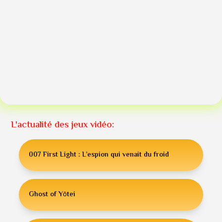
L'actualité des jeux vidéo:
007 First Light : L’espion qui venait du froid
Ghost of Yōtei