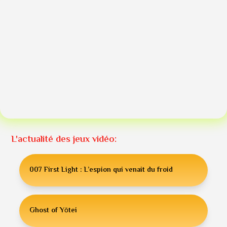
L'actualité des jeux vidéo:
007 First Light : L’espion qui venait du froid
Ghost of Yōtei