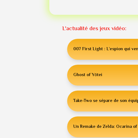
L'actualité des jeux vidéo:
007 First Light : L’espion qui ven
Ghost of Yōtei
Take-Two se sépare de son équip
Un Remake de Zelda: Ocarina of 