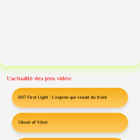
L'actualité des jeux vidéo:
007 First Light : L’espion qui venait du froid
Ghost of Yōtei