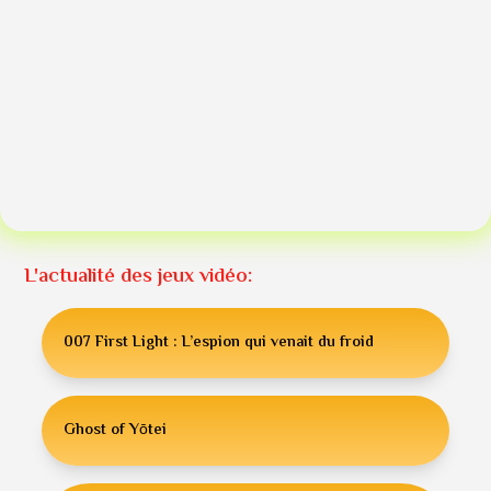
L'actualité des jeux vidéo:
007 First Light : L’espion qui venait du froid
Ghost of Yōtei