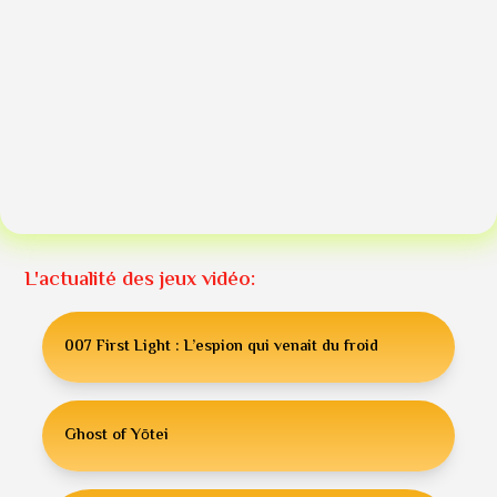
L'actualité des jeux vidéo:
007 First Light : L’espion qui venait du froid
Ghost of Yōtei