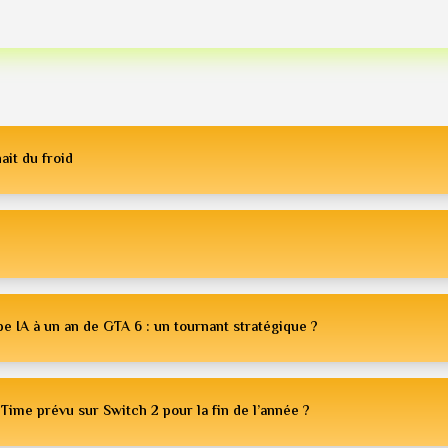
ait du froid
e IA à un an de GTA 6 : un tournant stratégique ?
Time prévu sur Switch 2 pour la fin de l’année ?