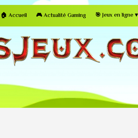
🎯 Jeux en ligne ▾
🏠 Accueil
🎮 Actualité Gaming