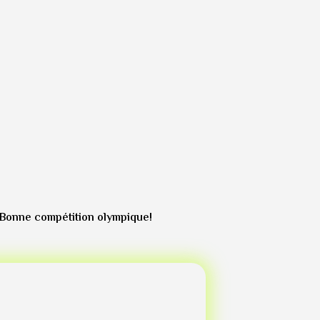
. Bonne compétition olympique!