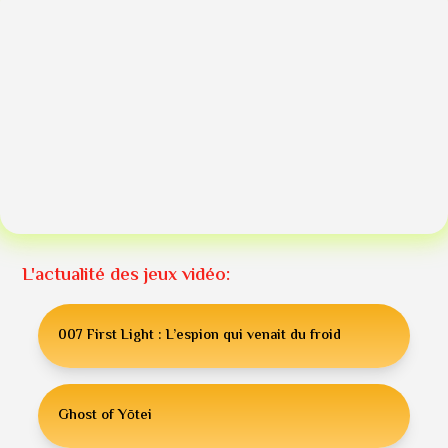
L'actualité des jeux vidéo:
007 First Light : L’espion qui venait du froid
Ghost of Yōtei