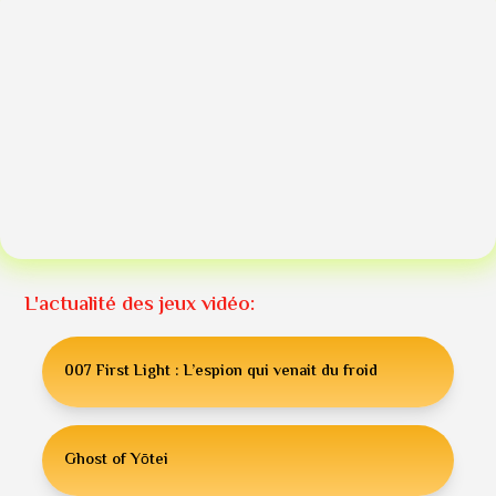
L'actualité des jeux vidéo:
007 First Light : L’espion qui venait du froid
Ghost of Yōtei