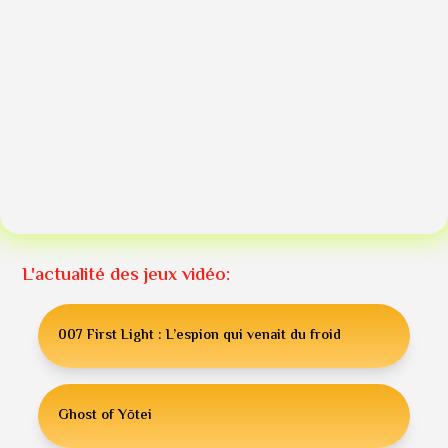
L'actualité des jeux vidéo:
007 First Light : L’espion qui venait du froid
Ghost of Yōtei