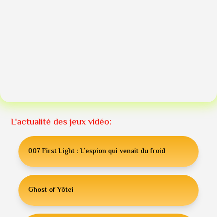
L'actualité des jeux vidéo:
007 First Light : L’espion qui venait du froid
Ghost of Yōtei