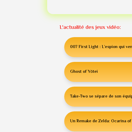
L'actualité des jeux vidéo:
007 First Light : L’espion qui ven
Ghost of Yōtei
Take-Two se sépare de son équip
Un Remake de Zelda: Ocarina of 