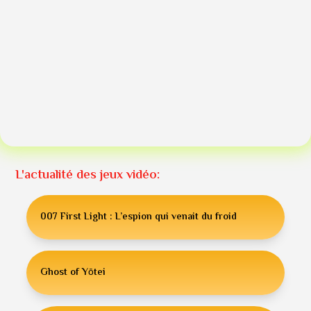
L'actualité des jeux vidéo:
007 First Light : L’espion qui venait du froid
Ghost of Yōtei