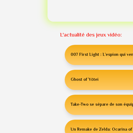
L'actualité des jeux vidéo:
007 First Light : L’espion qui ven
Ghost of Yōtei
Take-Two se sépare de son équip
Un Remake de Zelda: Ocarina of 