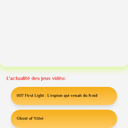
L'actualité des jeux vidéo:
007 First Light : L’espion qui venait du froid
Ghost of Yōtei