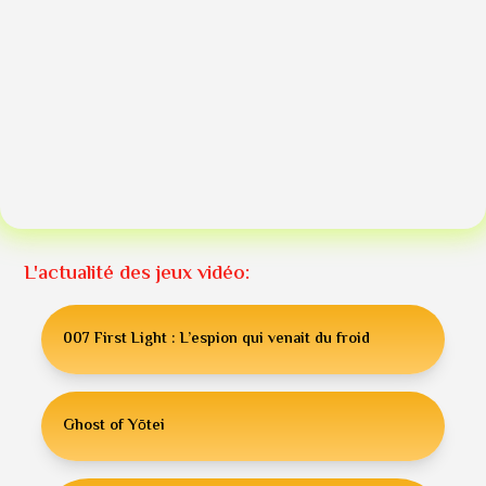
L'actualité des jeux vidéo:
007 First Light : L’espion qui venait du froid
Ghost of Yōtei