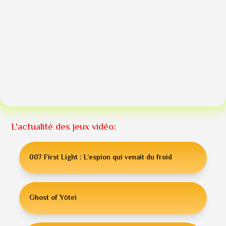
L'actualité des jeux vidéo:
007 First Light : L’espion qui venait du froid
Ghost of Yōtei