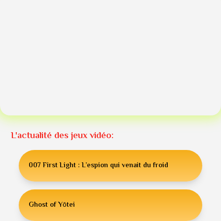
L'actualité des jeux vidéo:
007 First Light : L’espion qui venait du froid
Ghost of Yōtei