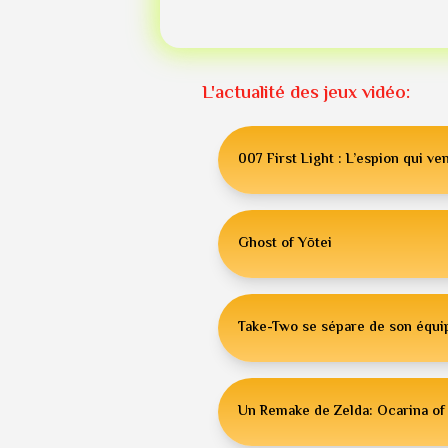
L'actualité des jeux vidéo:
007 First Light : L’espion qui ven
Ghost of Yōtei
Take-Two se sépare de son équip
Un Remake de Zelda: Ocarina of 