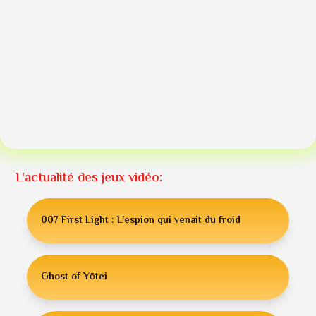
L'actualité des jeux vidéo:
007 First Light : L’espion qui venait du froid
Ghost of Yōtei