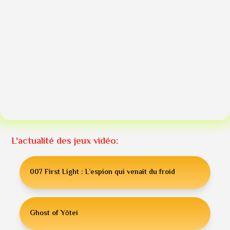
L'actualité des jeux vidéo:
007 First Light : L’espion qui venait du froid
Ghost of Yōtei