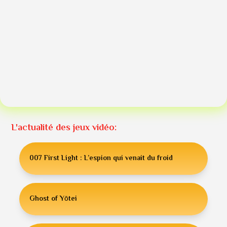
L'actualité des jeux vidéo:
007 First Light : L’espion qui venait du froid
Ghost of Yōtei