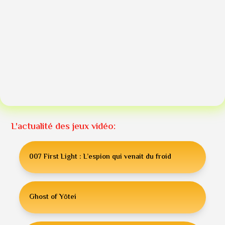
L'actualité des jeux vidéo:
007 First Light : L’espion qui venait du froid
Ghost of Yōtei