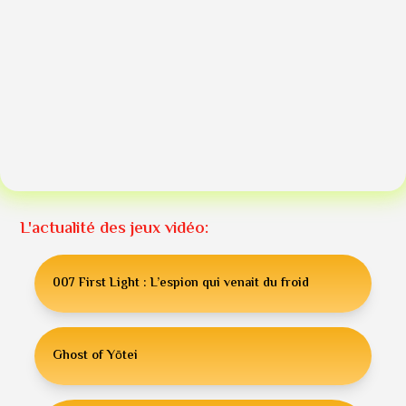
L'actualité des jeux vidéo:
007 First Light : L’espion qui venait du froid
Ghost of Yōtei