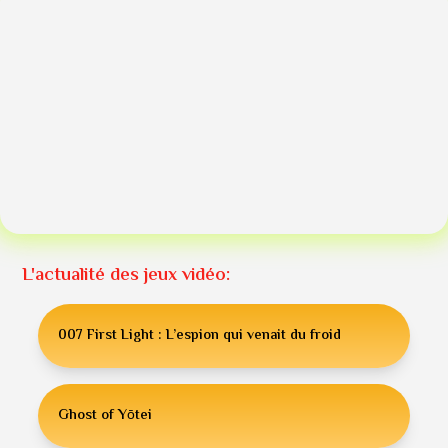
L'actualité des jeux vidéo:
007 First Light : L’espion qui venait du froid
Ghost of Yōtei