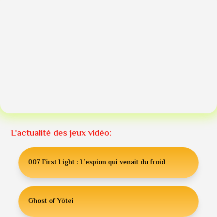
L'actualité des jeux vidéo:
007 First Light : L’espion qui venait du froid
Ghost of Yōtei