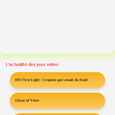
L'actualité des jeux vidéo:
007 First Light : L’espion qui venait du froid
Ghost of Yōtei