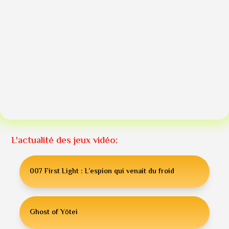
L'actualité des jeux vidéo:
007 First Light : L’espion qui venait du froid
Ghost of Yōtei