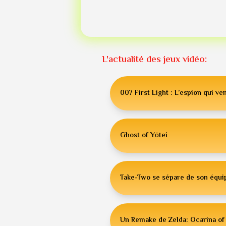
L'actualité des jeux vidéo:
007 First Light : L’espion qui ven
Ghost of Yōtei
Take-Two se sépare de son équip
Un Remake de Zelda: Ocarina of 