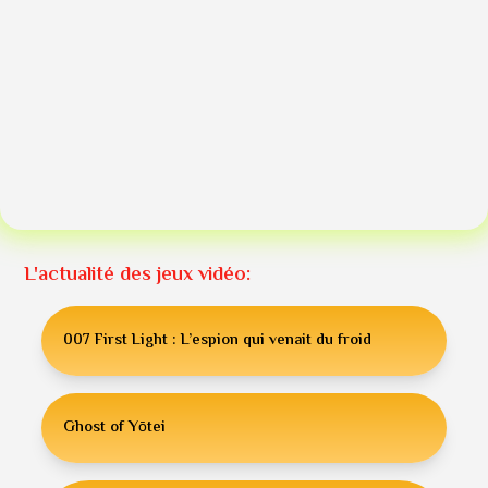
L'actualité des jeux vidéo:
007 First Light : L’espion qui venait du froid
Ghost of Yōtei