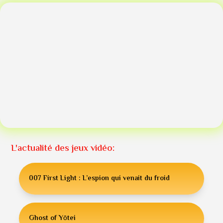
L'actualité des jeux vidéo:
007 First Light : L’espion qui venait du froid
Ghost of Yōtei