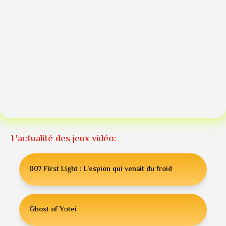
L'actualité des jeux vidéo:
007 First Light : L’espion qui venait du froid
Ghost of Yōtei