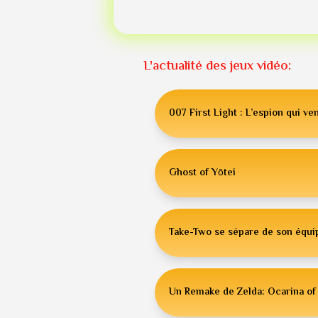
L'actualité des jeux vidéo:
007 First Light : L’espion qui ven
Ghost of Yōtei
Take-Two se sépare de son équip
Un Remake de Zelda: Ocarina of 