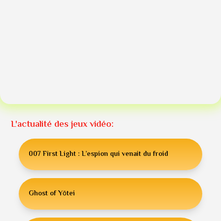
L'actualité des jeux vidéo:
007 First Light : L’espion qui venait du froid
Ghost of Yōtei