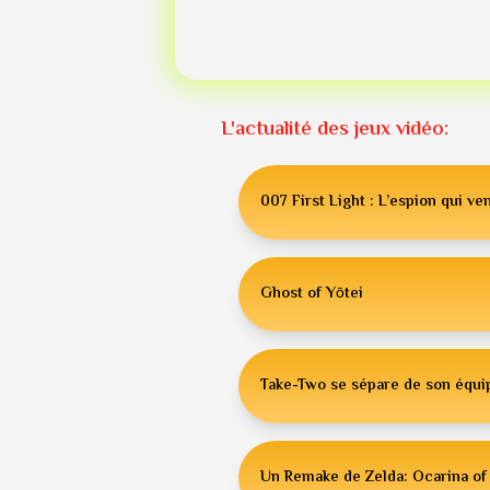
L'actualité des jeux vidéo:
007 First Light : L’espion qui ven
Ghost of Yōtei
Take-Two se sépare de son équip
Un Remake de Zelda: Ocarina of 