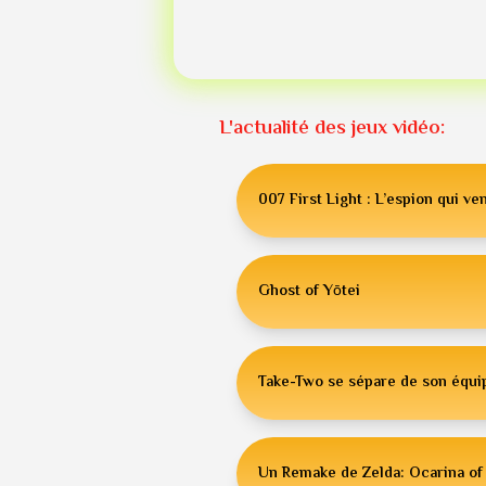
L'actualité des jeux vidéo:
007 First Light : L’espion qui ven
Ghost of Yōtei
Take-Two se sépare de son équip
Un Remake de Zelda: Ocarina of 