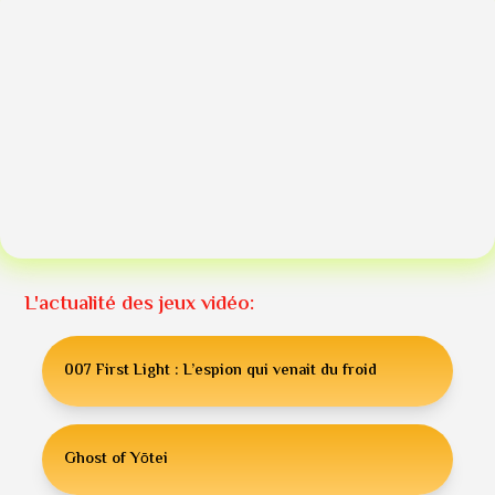
L'actualité des jeux vidéo:
007 First Light : L’espion qui venait du froid
Ghost of Yōtei