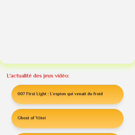
L'actualité des jeux vidéo:
007 First Light : L’espion qui venait du froid
Ghost of Yōtei