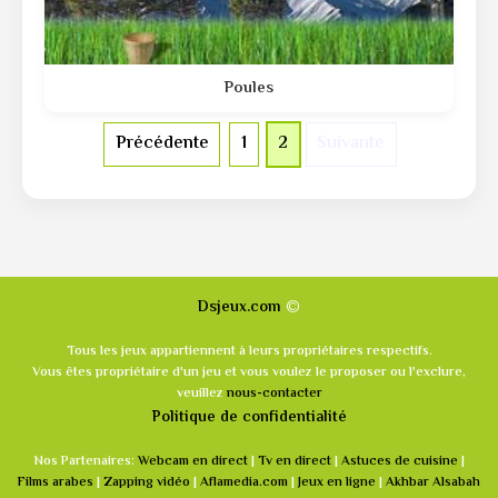
Poules
Précédente
1
2
Suivante
©
Dsjeux.com
Tous les jeux appartiennent à leurs propriétaires respectifs.
Vous êtes propriétaire d'un jeu et vous voulez le proposer ou l'exclure,
veuillez
nous-contacter
Politique de confidentialité
Nos Partenaires:
Webcam en direct
|
Tv en direct
|
Astuces de cuisine
|
Films arabes
|
Zapping vidéo
|
Aflamedia.com
|
Jeux en ligne
|
Akhbar Alsabah