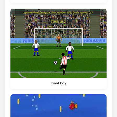
Final boy