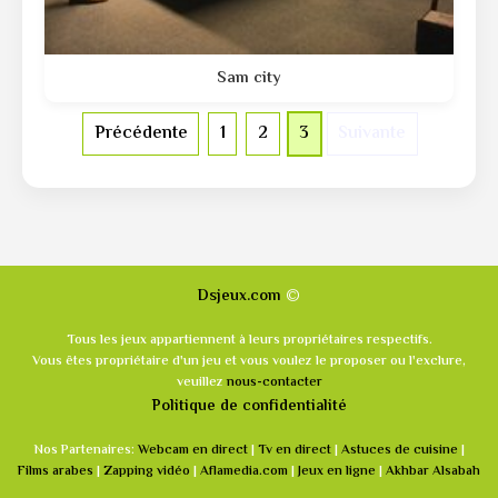
Sam city
Précédente
1
2
3
Suivante
©
Dsjeux.com
Tous les jeux appartiennent à leurs propriétaires respectifs.
Vous êtes propriétaire d'un jeu et vous voulez le proposer ou l'exclure,
veuillez
nous-contacter
Politique de confidentialité
Nos Partenaires:
Webcam en direct
|
Tv en direct
|
Astuces de cuisine
|
Films arabes
|
Zapping vidéo
|
Aflamedia.com
|
Jeux en ligne
|
Akhbar Alsabah